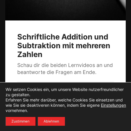
Schriftliche Addition und
Subtraktion mit mehreren
Zahlen
Schau dir die beiden Lernvideos an und
beantworte die Fragen am Ende.
18. Februar 2021
0
Wir setzen Cookies ein, um unsere Website nutzerfreundlicher
zu gestalten.
Erfahren Sie mehr darüber, welche Cookies Sie einsetzen und
wie Sie sie deaktiveren können, indem Sie eigene
Einstellungen
vornehmen.
© 2026
Interaktiv lernen
. Theme von
Anders Norén
.
Zustimmen
Ablehnen