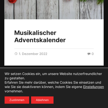
Musikalischer
Adventskalender
1. Dezember 2022
0
Wir setzen Cookies ein, um unsere Website nutzerfreundlicher
© 2026
Interaktiv lernen
. Theme von
Anders Norén
.
zu gestalten.
Erfahren Sie mehr darüber, welche Cookies Sie einsetzen und
wie Sie sie deaktiveren können, indem Sie eigene
Einstellungen
vornehmen.
Zustimmen
Ablehnen